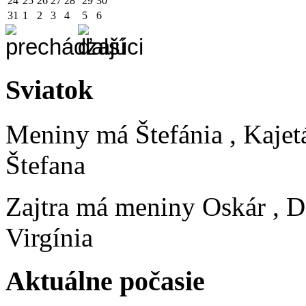
24
25
26
27
28
29
30
31
1
2
3
4
5
6
Sviatok
Meniny má
Štefánia
, Kajet
Štefana
Zajtra má meniny
Oskár
, D
Virgínia
Aktuálne počasie