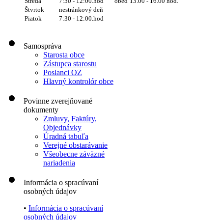
Streda
7:30 - 12:00.hod
obed
13.00 - 16.00 hod.
Štvrtok
nestránkový deň
Piatok
7:30 - 12:00.hod
Samospráva
Starosta obce
Zástupca starostu
Poslanci OZ
Hlavný kontrolór obce
Povinne zverejňované
dokumenty
Zmluvy, Faktúry,
Objednávky
Úradná tabuľa
Verejné obstarávanie
Všeobecne záväzné
nariadenia
Informácia o spracúvaní
osobných údajov
•
Informácia o spracúvaní
osobných údajov