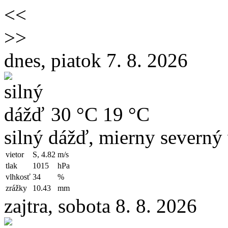
<<
>>
dnes, piatok 7. 8. 2026
30 °C
19 °C
silný dážď, mierny severný 
vietor
S, 4.82
m/s
tlak
1015
hPa
vlhkosť
34
%
zrážky
10.43
mm
zajtra, sobota 8. 8. 2026