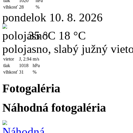
tlak
1020
hPa
vlhkosť
28
%
pondelok 10. 8. 2026
35 °C
18 °C
polojasno, slabý južný viet
vietor
J, 2.94
m/s
tlak
1018
hPa
vlhkosť
31
%
Fotogaléria
Náhodná fotogaléria