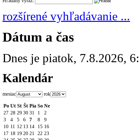
Hľadaný výraz:
rozšírené vyhľadávanie ...
Dátum a čas
Dnes je
piatok
,
7.8.2026
,
6
Kalendár
mesiac
rok
Po
Ut
St
Št
Pia
So
Ne
27
28
29
30
31
1
2
3
4
5
6
7
8
9
10
11
12
13
14
15
16
17
18
19
20
21
22
23