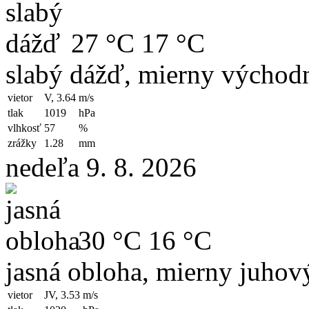
27 °C
17 °C
slabý dážď, mierny východn
vietor
V, 3.64
m/s
tlak
1019
hPa
vlhkosť
57
%
zrážky
1.28
mm
nedeľa 9. 8. 2026
30 °C
16 °C
jasná obloha, mierny juhov
vietor
JV, 3.53
m/s