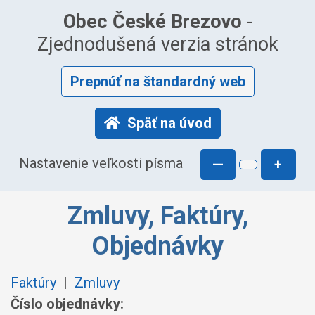
Obec České Brezovo
-
Zjednodušená verzia stránok
Prepnúť na štandardný web
Späť na úvod
Nastavenie veľkosti písma
—
+
Zmluvy, Faktúry,
Objednávky
Faktúry
|
Zmluvy
Číslo objednávky: