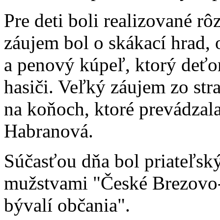
Pre deti boli realizované rô
záujem bol o skákac
í
hrad,
a
penový kúpeľ, ktorý deťom
hasiči. Veľký záujem zo str
na koňoch, ktoré prevádzal
Habranová.
Súčasťou dňa bol priateľsk
mužstvami "České Brezovo-
bývalí občania".