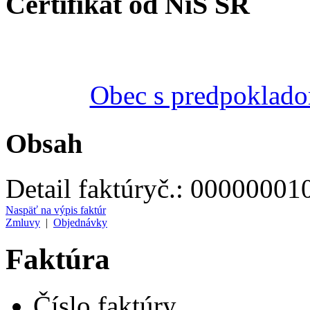
Certifikát od NiS SR
Obec s predpoklado
Obsah
Detail faktúry
č.:
00000001
Naspäť na výpis faktúr
Zmluvy
|
Objednávky
Faktúra
Číslo faktúry