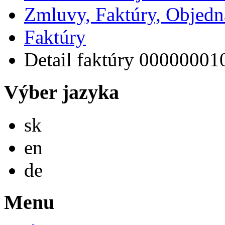
Zmluvy, Faktúry, Objed
Faktúry
Detail faktúry 00000001
Výber jazyka
Slovensky
sk
English
en
Deutsch
de
Menu