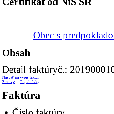
Certifikát od NiS SR
Obec s predpoklado
Obsah
Detail faktúry
č.:
20190001
Naspäť na výpis faktúr
Zmluvy
|
Objednávky
Faktúra
Číslo faktúry