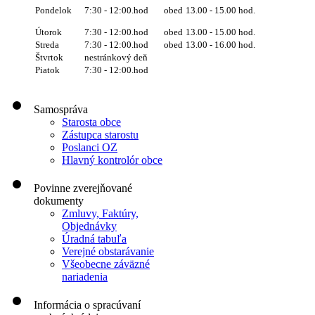
obed
13.00 - 15.00 hod.
Pondelok
7:30 - 12:00.hod
Útorok
7:30 - 12:00.hod
obed
13.00 - 15.00 hod.
Streda
7:30 - 12:00.hod
obed
13.00 - 16.00 hod.
Štvrtok
nestránkový deň
Piatok
7:30 - 12:00.hod
Samospráva
Starosta obce
Zástupca starostu
Poslanci OZ
Hlavný kontrolór obce
Povinne zverejňované
dokumenty
Zmluvy, Faktúry,
Objednávky
Úradná tabuľa
Verejné obstarávanie
Všeobecne záväzné
nariadenia
Informácia o spracúvaní