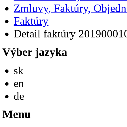
Zmluvy, Faktúry, Objed
Faktúry
Detail faktúry 20190001
Výber jazyka
Slovensky
sk
English
en
Deutsch
de
Menu