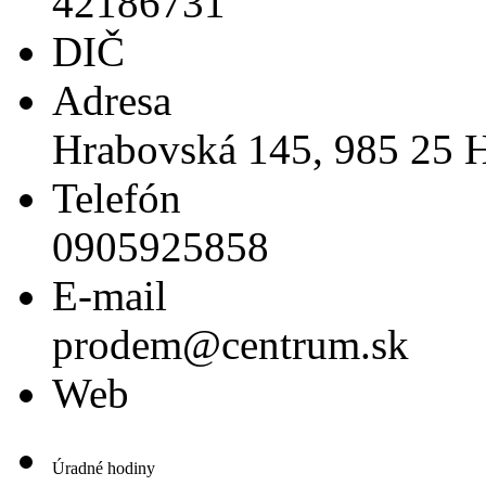
42186731
DIČ
Adresa
Hrabovská 145, 985 25 H
Telefón
0905925858
E-mail
prodem@centrum.sk
Web
Úradné hodiny