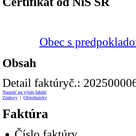
Certifikát od NiS SR
Obec s predpoklado
Obsah
Detail faktúry
č.:
20250000
Naspäť na výpis faktúr
Zmluvy
|
Objednávky
Faktúra
Číslo faktúry