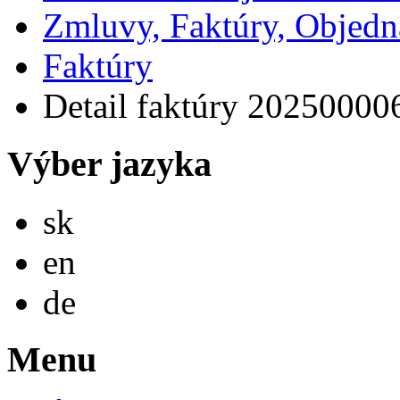
Zmluvy, Faktúry, Objed
Faktúry
Detail faktúry 20250000
Výber jazyka
Slovensky
sk
English
en
Deutsch
de
Menu