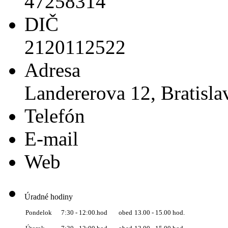
47258314
DIČ
2120112522
Adresa
Landererova 12, Bratisla
Telefón
E-mail
Web
Úradné hodiny
obed
13.00 - 15.00 hod.
Pondelok
7:30 - 12:00.hod