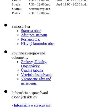
Útorok
7:30 - 12:00.hod
obed
13.00 - 15.00 hod.
Streda
7:30 - 12:00.hod
obed
13.00 - 16.00 hod.
Štvrtok
nestránkový deň
Piatok
7:30 - 12:00.hod
Samospráva
Starosta obce
Zástupca starostu
Poslanci OZ
Hlavný kontrolór obce
Povinne zverejňované
dokumenty
Zmluvy, Faktúry,
Objednávky
Úradná tabuľa
Verejné obstarávanie
Všeobecne záväzné
nariadenia
Informácia o spracúvaní
osobných údajov
•
Informácia o spracúvaní