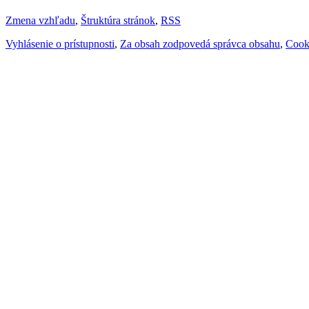
Zmena vzhľadu
,
Štruktúra stránok
,
RSS
Vyhlásenie o prístupnosti
,
Za obsah zodpovedá správca obsahu
,
Cook