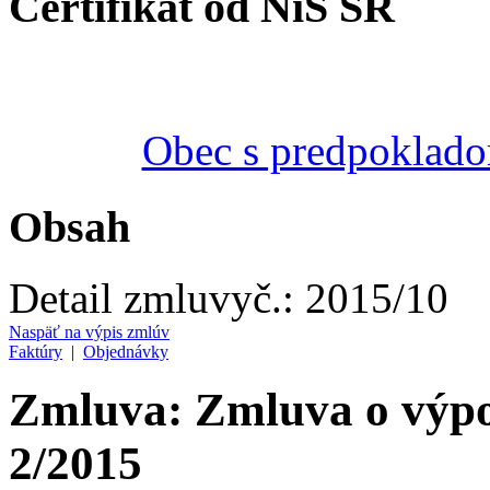
Certifikát od NiS SR
Obec s predpoklado
Obsah
Detail zmluvy
č.:
2015/10
Naspäť na výpis zmlúv
Faktúry
|
Objednávky
Zmluva: Zmluva o výp
2/2015