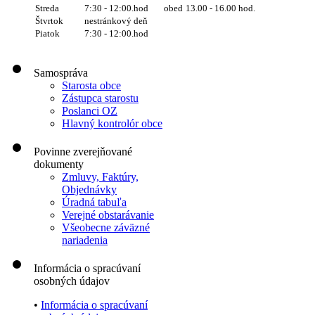
Streda
7:30 - 12:00.hod
obed
13.00 - 16.00 hod.
Štvrtok
nestránkový deň
Piatok
7:30 - 12:00.hod
Samospráva
Starosta obce
Zástupca starostu
Poslanci OZ
Hlavný kontrolór obce
Povinne zverejňované
dokumenty
Zmluvy, Faktúry,
Objednávky
Úradná tabuľa
Verejné obstarávanie
Všeobecne záväzné
nariadenia
Informácia o spracúvaní
osobných údajov
•
Informácia o spracúvaní